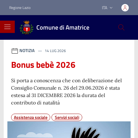
Vai ai contenuti
Vai al footer
ITA
Regione Lazio
Lingua attiva:
Comune di Amatrice
Comune di Amatrice
Contenuti in evidenza
Novità in evidenza
NOTIZIA
14 LUG 2026
Bonus bebè 2026
Si porta a conoscenza che con deliberazione del
Consiglio Comunale n. 26 del 29.06.2026 è stata
estesa al 31 DICEMBRE 2026 la durata del
contributo di natalità
Assistenza sociale
Servizi sociali