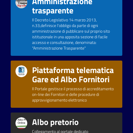
Amministrazione
trasparente
Il Decreto Legislativo 14 marzo 2013,
n.33,definisce l'obbligo da parte di ogni
amministrazione di pubblicare sul proprio sito
istituzionale in una apposita sezione di facile
accesso e consultazione, denominata:
"Amministrazione Trasparente"
Piattaforma telematica
Gare ed Albo Fornitori
Il Portale gestisce il processo di accreditamento
on-line dei Fornitori e delle procedure di
approvvigionamento elettronico
Albo pretorio
Collegamento al portale dedicato