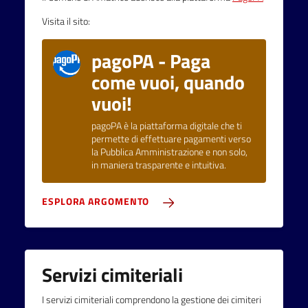
Visita il sito:
pagoPA - Paga
come vuoi, quando
vuoi!
pagoPA è la piattaforma digitale che ti
permette di effettuare pagamenti verso
la Pubblica Amministrazione e non solo,
in maniera trasparente e intuitiva.
ESPLORA ARGOMENTO
Servizi cimiteriali
I servizi cimiteriali comprendono la gestione dei cimiteri