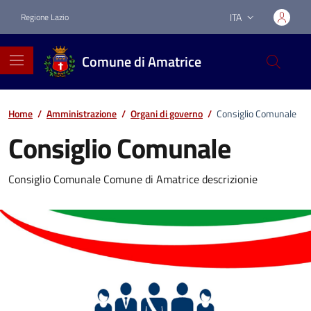
Vai ai contenuti
Vai al footer
ITA
Regione Lazio
Lingua attiva:
Comune di Amatrice
Home
/
Amministrazione
/
Organi di governo
/
Consiglio Comunale
Consiglio Comunale
Consiglio Comunale Comune di Amatrice descrizionie