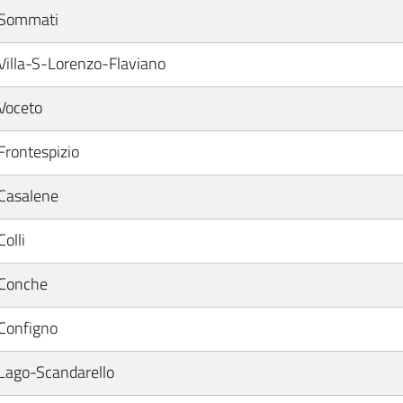
Sommati
Villa-S-Lorenzo-Flaviano
Voceto
Frontespizio
Casalene
Colli
Conche
Configno
Lago-Scandarello