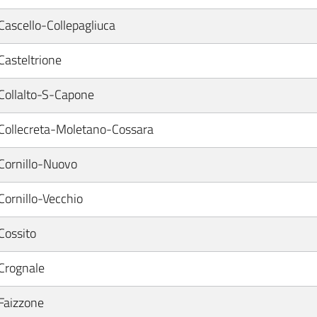
Cascello-Collepagliuca
Casteltrione
Collalto-S-Capone
Collecreta-Moletano-Cossara
Cornillo-Nuovo
Cornillo-Vecchio
Cossito
Crognale
Faizzone