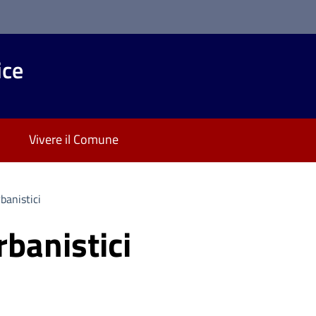
ice
Vivere il Comune
banistici
banistici