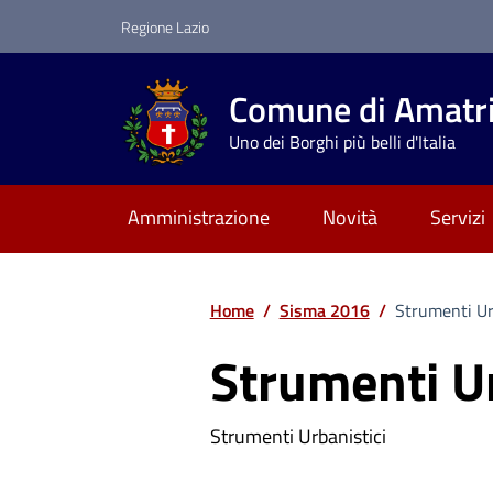
Vai ai contenuti
Vai al footer
Regione Lazio
Comune di Amatr
Uno dei Borghi più belli d'Italia
Amministrazione
Novità
Servizi
Home
/
Sisma 2016
/
Strumenti Ur
Strumenti Ur
Strumenti Urbanistici