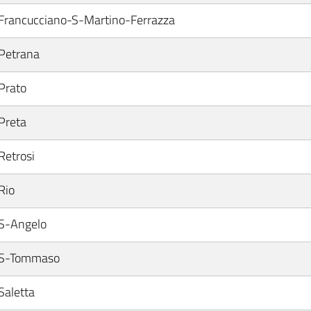
Francucciano-S-Martino-Ferrazza
Petrana
Prato
Preta
Retrosi
Rio
S-Angelo
S-Tommaso
Saletta