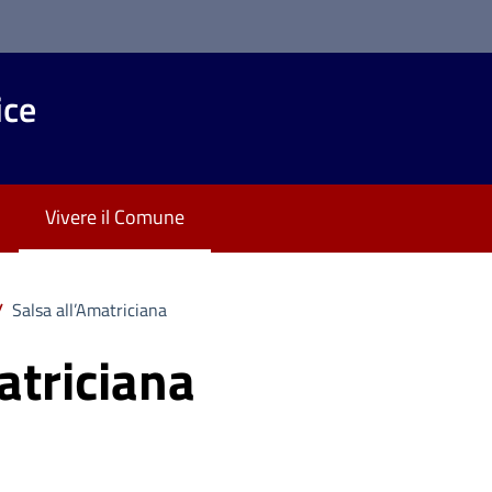
ice
Vivere il Comune
/
Salsa all’Amatriciana
atriciana