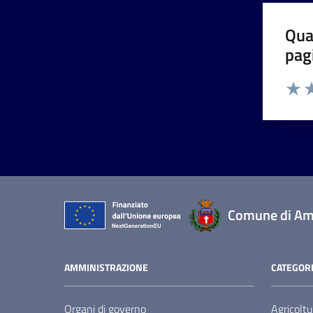
Qua
pag
Valut
Va
Comune di Am
AMMINISTRAZIONE
CATEGORI
Organi di governo
Agricoltu