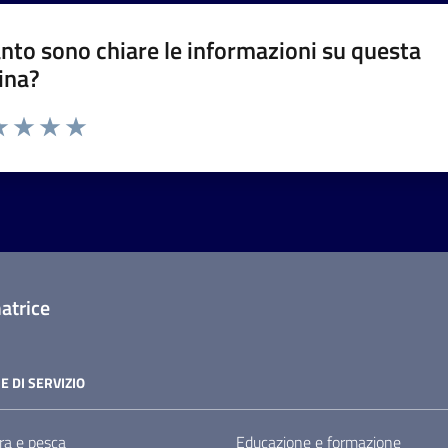
nto sono chiare le informazioni su questa
ina?
a 1 stelle su 5
luta 2 stelle su 5
Valuta 3 stelle su 5
Valuta 4 stelle su 5
Valuta 5 stelle su 5
atrice
E DI SERVIZIO
ra e pesca
Educazione e formazione