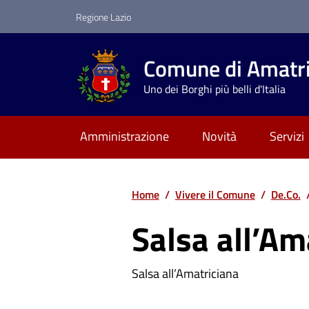
Vai ai contenuti
Vai al footer
Regione Lazio
Comune di Amatr
Uno dei Borghi più belli d'Italia
Amministrazione
Novità
Servizi
Home
/
Vivere il Comune
/
De.Co.
Salsa all’Am
Salsa all’Amatriciana