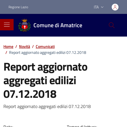
Vai ai contenuti
Vai al footer
ITA
Regione Lazio
Lingua attiva:
Comune di Amatrice
Home
/
Novità
/
Comunicati
/
Report aggiornato aggregati edilizi 07.12.2018
Report aggiornato
aggregati edilizi
07.12.2018
Dettagli della notizia
Report aggiornato aggregati edilizi 07.12.2018
Data:
Tempo di lettura: