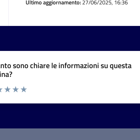
Ultimo aggiornamento:
27/06/2025, 16:36
nto sono chiare le informazioni su questa
ina?
a 1 stelle su 5
luta 2 stelle su 5
Valuta 3 stelle su 5
Valuta 4 stelle su 5
Valuta 5 stelle su 5