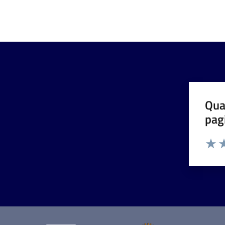
Qua
pag
Valut
Va