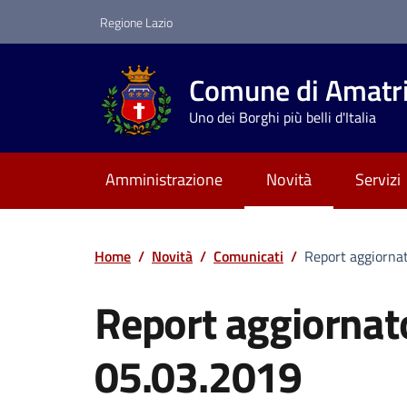
Vai ai contenuti
Vai al footer
Regione Lazio
Comune di Amatr
Uno dei Borghi più belli d'Italia
Amministrazione
Novità
Servizi
Home
/
Novità
/
Comunicati
/
Report aggiornat
Report aggiornato
05.03.2019