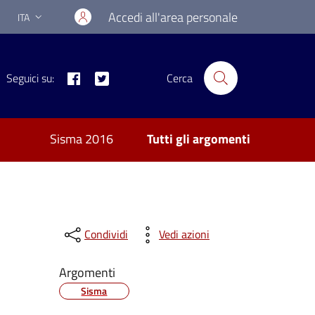
Accedi all'area personale
ITA
Lingua attiva:
Facebook
Twitter
Seguici su:
Cerca
Sisma 2016
Tutti gli argomenti
Condividi
Vedi azioni
Argomenti
Sisma