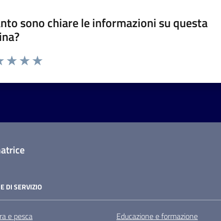
nto sono chiare le informazioni su questa
ina?
a 1 stelle su 5
luta 2 stelle su 5
Valuta 3 stelle su 5
Valuta 4 stelle su 5
Valuta 5 stelle su 5
atrice
E DI SERVIZIO
ra e pesca
Educazione e formazione