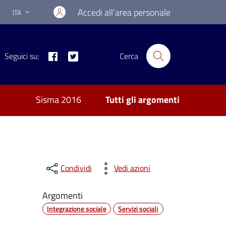
Accedi all'area personale
ITA
Lingua attiva:
Facebook
Twitter
Seguici su:
Cerca
Sisma 2016
Tutti gli argomenti
Condividi
Vedi azioni
Argomenti
Integrazione sociale
Servizi sociali