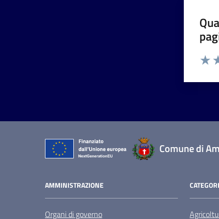
Qua
pag
Valut
Va
Comune di Am
AMMINISTRAZIONE
CATEGORI
Organi di governo
Agricoltu