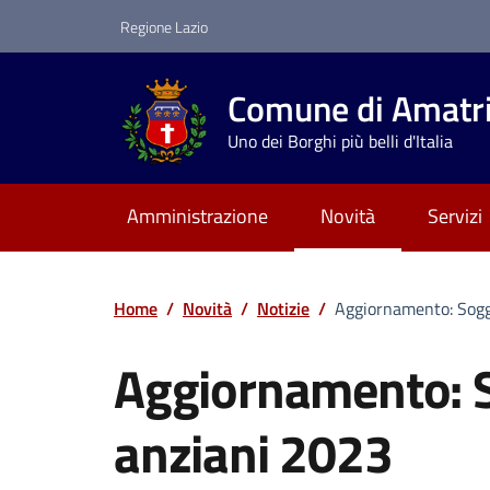
Vai ai contenuti
Vai al footer
Regione Lazio
Comune di Amatr
Uno dei Borghi più belli d'Italia
Amministrazione
Novità
Servizi
Home
/
Novità
/
Notizie
/
Aggiornamento: Sogg
Aggiornamento: 
anziani 2023