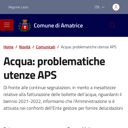
Vai ai contenuti
Vai al footer
ITA
Regione Lazio
Lingua attiva:
Comune di Amatrice
Home
/
Novità
/
Comunicati
/
Acqua: problematiche utenze APS
Acqua: problematiche
utenze APS
Dettagli della notizia
Di fronte alle continue segnalazioni, in merito a inesattezze
relative alla fatturazione delle bollette dell’acqua, riguardanti il
biennio 2021-2022, informiamo che l’Amministrazione si è
attivata nei confronti dell’Ente gestore per fornire delucidazioni